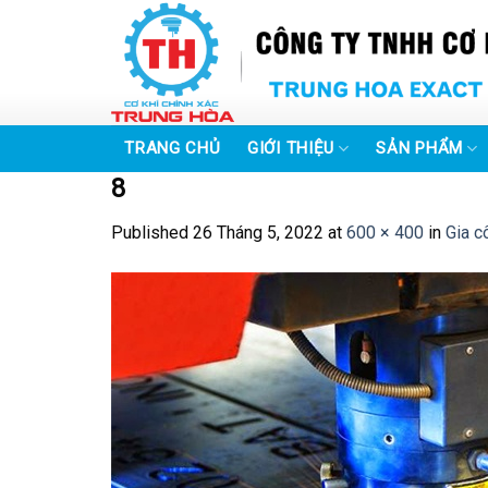
Skip
to
content
TRANG CHỦ
GIỚI THIỆU
SẢN PHẨM
8
Published
26 Tháng 5, 2022
at
600 × 400
in
Gia c