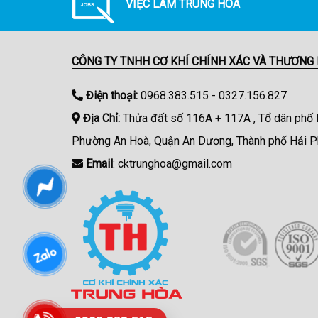
VIỆC LÀM TRUNG HÒA
CÔNG TY TNHH CƠ KHÍ CHÍNH XÁC VÀ THƯƠNG
Điện thoại:
0968.383.515 - 0327.156.827
Địa Chỉ:
Thửa đất số 116A + 117A , Tổ dân phố
Phường An Hoà, Quận An Dương, Thành phố Hải P
Email
: cktrunghoa@gmail.com