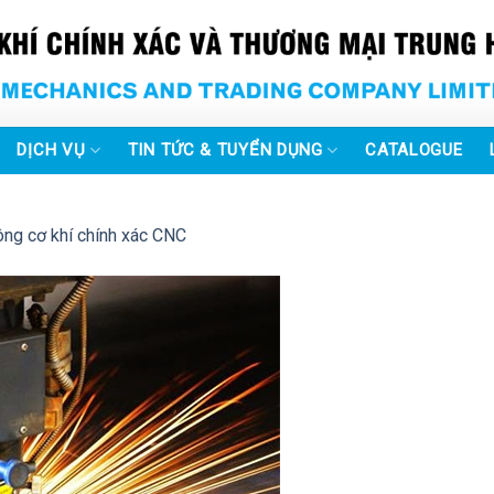
DỊCH VỤ
TIN TỨC & TUYỂN DỤNG
CATALOGUE
ông cơ khí chính xác CNC