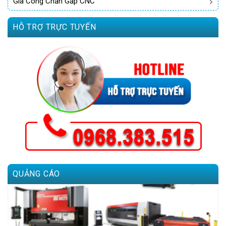
Gia Công Chấn Gấp CNC
HỖ TRỢ TRỰC TUYẾN
QUẢNG CÁO