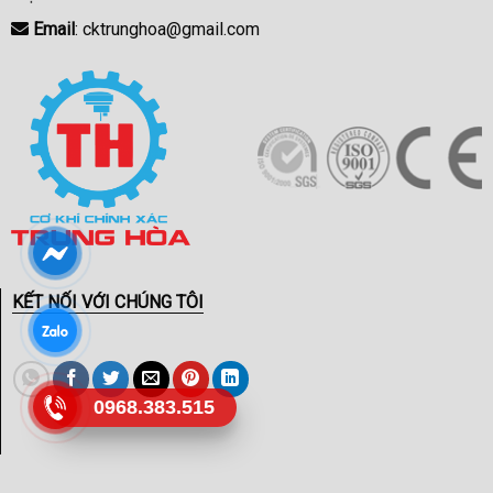
Email
: cktrunghoa@gmail.com
KẾT NỐI VỚI CHÚNG TÔI
0968.383.515