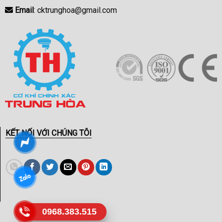
Email
: cktrunghoa@gmail.com
KẾT NỐI VỚI CHÚNG TÔI
0968.383.515