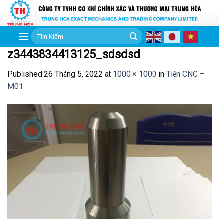
Skip
to
content
Tìm
kiếm:
z3443834413125_sdsdsd
Published
26 Tháng 5, 2022
at
1000 × 1000
in
Tiện CNC –
M01