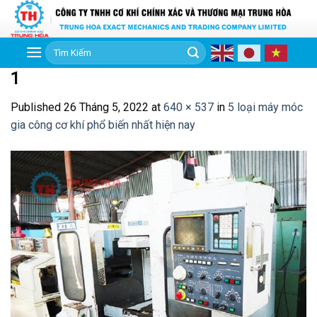
Skip
to
content
Tìm
kiếm:
1
Published
26 Tháng 5, 2022
at
640 × 537
in
5 loại máy móc
gia công cơ khí phổ biến nhất hiện nay