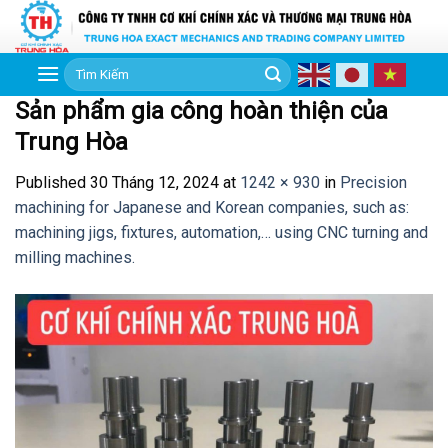
Skip
to
content
Tìm
kiếm:
Sản phẩm gia công hoàn thiện của
Trung Hòa
Published
30 Tháng 12, 2024
at
1242 × 930
in
Precision
machining for Japanese and Korean companies, such as:
machining jigs, fixtures, automation,… using CNC turning and
milling machines.